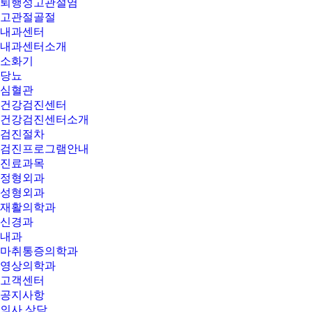
퇴행성고관절염
고관절골절
내과센터
내과센터소개
소화기
당뇨
심혈관
건강검진센터
건강검진센터소개
검진절차
검진프로그램안내
진료과목
정형외과
성형외과
재활의학과
신경과
내과
마취통증의학과
영상의학과
고객센터
공지사항
의사 상담