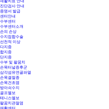
재활치료 안내
진단검사 안내
증명서 발급
센터안내
수부센터
수부센터소개
손의 손상
수지접합수술
선천적 이상
다지증
합지증
단지증
수부 및 팔꿈치
손목터널증후군
삼각섬유연골파열
손목결절종
손목건초염
방아쇠수지
골프엘보
테니스엘보
팔꿈치관절염
재활센터