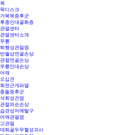
목
목디스크
거북목증후군
후종인대골화증
관절센터
관절센터소개
무릎
퇴행성관절염
반월상연골손상
관절연골손상
무릎인대손상
어깨
오십견
회전근개파열
충돌증후군
석회성건염
관절와순손상
습관성어깨탈구
어깨관절염
고관절
대퇴골두무혈성괴사